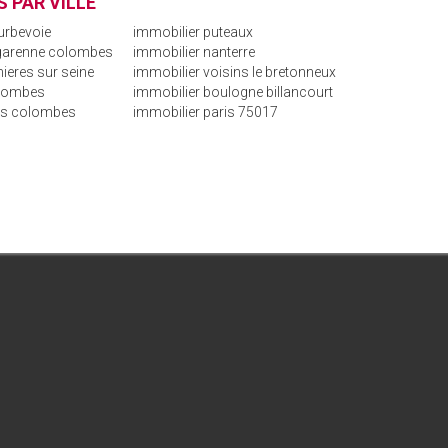
 PAR VILLE
urbevoie
immobilier puteaux
 garenne colombes
immobilier nanterre
ieres sur seine
immobilier voisins le bretonneux
olombes
immobilier boulogne billancourt
is colombes
immobilier paris 75017