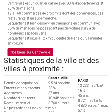
Centre-ville est un quartier calme avec 80 % d'appartements et
20 % de maisons.
Il y a 160 commerces de proximité dont des commerces, des
restaurants et un supermarché.
Le quartier est bien desservi en transports en commun avec
38 % de ménages ne possédant pas de voiture et il y a de
nombreux espaces verts.
Le quartier est situé à 12 km du centre de Paris ou 31 minutes
en voiture.
Nos biens sur Centre-ville
Statistiques de la ville et des
villes à proximité :
Centre-ville
PARIS
Densité de population
9 524 hab/km²
13 233 hab/km²
Enfants et adolescents
23 %
16 %
Age moyen
37 ans
45 ans
Nombre d'habitants
10 948 habitants
8 721 habitants
Revenu mensuel
3 760 euros /
4 830 euros / mois
Ne possède pas une voiture
mois
57 %