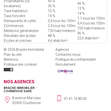
Propriétaires (vs.
40 %
46 %
locataires)
36 %
13 %
Taxe habitation
15 %
14 %
Taxe foncière
14 %
1,1 tous les 100m
Restaurants et cafés
0,4 tous les 100m
9,4 tous les 100m
Commerces
2,9 tous les 100m
700 hab/médecin
Médecins généralistes
730 hab/médecin
96 %
Résultats des lycées
88 %
22,6 étab/km²
Ecoles et crèches
4,6 étab/km²
© 2026 Bracke Immobilier
Agences
Plan du site
Contactez-nous
Mentions
Politique de confidentialité
Politique des cookies
Recrutement
NOS AGENCES
BRACKE IMMOBILIER -
COURBEVOIE GARE
8 avenue Marceau
01.41.16.80.00
92400 Courbevoie