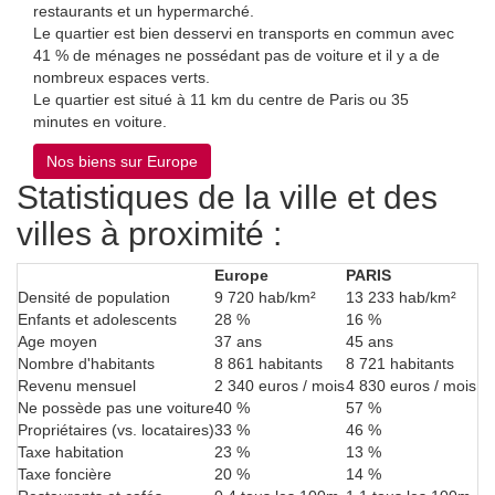
restaurants et un hypermarché.
Le quartier est bien desservi en transports en commun avec
41 % de ménages ne possédant pas de voiture et il y a de
nombreux espaces verts.
Le quartier est situé à 11 km du centre de Paris ou 35 minutes
en voiture.
Nos biens sur Europe
Statistiques de la ville et des
villes à proximité :
Europe
PARIS
Densité de population
9 720 hab/km²
13 233 hab/km²
Enfants et adolescents
28 %
16 %
Age moyen
37 ans
45 ans
Nombre d'habitants
8 861 habitants
8 721 habitants
Revenu mensuel
2 340 euros /
4 830 euros / mois
Ne possède pas une voiture
mois
57 %
Propriétaires (vs.
40 %
46 %
locataires)
33 %
13 %
Taxe habitation
23 %
14 %