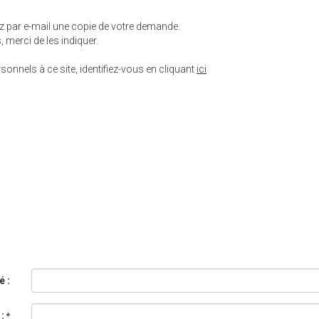
ez par e-mail une copie de votre demande.
 merci de les indiquer.
onnels à ce site, identifiez-vous en cliquant
ici
é :
 :
*