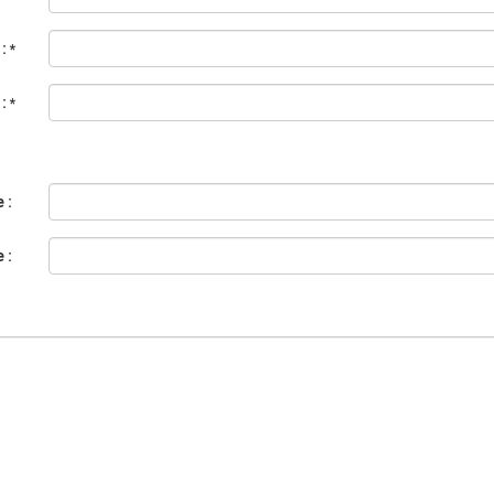
 :
*
 :
*
 :
 :