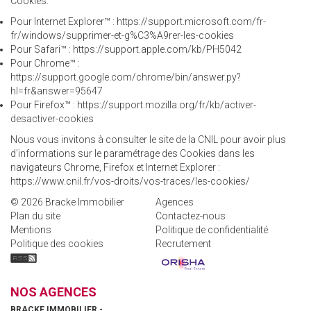
Cookies.
Pour Internet Explorer™ :
https://support.microsoft.com/fr-
fr/windows/supprimer-et-g%C3%A9rer-les-cookies
Pour Safari™ :
https://support.apple.com/kb/PH5042
Pour Chrome™ :
https://support.google.com/chrome/bin/answer.py?
hl=fr&answer=95647
Pour Firefox™ :
https://support.mozilla.org/fr/kb/activer-
desactiver-cookies
Nous vous invitons à consulter le site de la CNIL pour avoir plus
d'informations sur le paramétrage des Cookies dans les
navigateurs Chrome, Firefox et Internet Explorer :
https://www.cnil.fr/vos-droits/vos-traces/les-cookies/
© 2026 Bracke Immobilier
Agences
Plan du site
Contactez-nous
Mentions
Politique de confidentialité
Politique des cookies
Recrutement
NOS AGENCES
BRACKE IMMOBILIER -