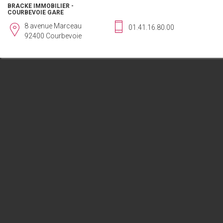
BRACKE IMMOBILIER -
COURBEVOIE GARE
8 avenue Marceau
01.41.16.80.00
92400 Courbevoie