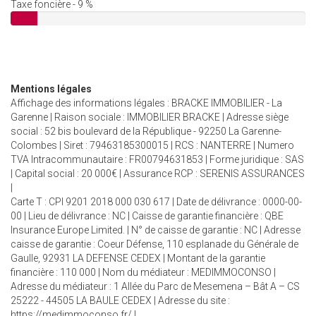
Taxe foncière - 9 %
Mentions légales
Affichage des informations légales : BRACKE IMMOBILIER - La
Garenne | Raison sociale : IMMOBILIER BRACKE | Adresse siège
social : 52 bis boulevard de la République - 92250 La Garenne-
Colombes | Siret : 79463185300015 | RCS : NANTERRE | Numero
TVA Intracommunautaire : FR00794631853 | Forme juridique : SAS
| Capital social : 20 000€ | Assurance RCP : SERENIS ASSURANCES
|
Carte T : CPI 9201 2018 000 030 617 | Date de délivrance : 0000-00-
00 | Lieu de délivrance : NC | Caisse de garantie financière : QBE
Insurance Europe Limited. | N° de caisse de garantie : NC | Adresse
caisse de garantie : Coeur Défense, 110 esplanade du Générale de
Gaulle, 92931 LA DEFENSE CEDEX | Montant de la garantie
financière : 110 000 | Nom du médiateur : MEDIMMOCONSO |
Adresse du médiateur : 1 Allée du Parc de Mesemena – Bât A – CS
25222 - 44505 LA BAULE CEDEX | Adresse du site :
https://medimmoconso.fr/
|