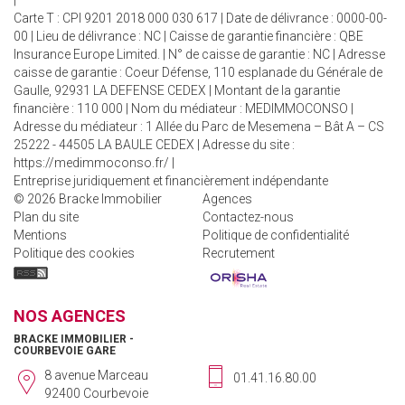
|
Carte T : CPI 9201 2018 000 030 617 | Date de délivrance : 0000-00-
00 | Lieu de délivrance : NC | Caisse de garantie financière : QBE
Insurance Europe Limited. | N° de caisse de garantie : NC | Adresse
caisse de garantie : Coeur Défense, 110 esplanade du Générale de
Gaulle, 92931 LA DEFENSE CEDEX | Montant de la garantie
financière : 110 000 | Nom du médiateur : MEDIMMOCONSO |
Adresse du médiateur : 1 Allée du Parc de Mesemena – Bât A – CS
25222 - 44505 LA BAULE CEDEX | Adresse du site :
https://medimmoconso.fr/
|
Entreprise juridiquement et financièrement indépendante
© 2026 Bracke Immobilier
Agences
Plan du site
Contactez-nous
Mentions
Politique de confidentialité
Politique des cookies
Recrutement
NOS AGENCES
BRACKE IMMOBILIER -
COURBEVOIE GARE
8 avenue Marceau
01.41.16.80.00
92400 Courbevoie