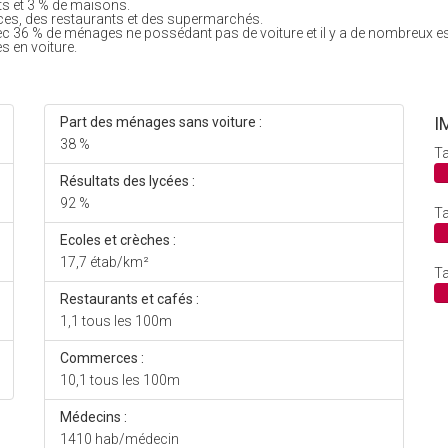
ts et 3 % de maisons.
es, des restaurants et des supermarchés.
ec 36 % de ménages ne possédant pas de voiture et il y a de nombreux e
s en voiture.
I
Part des ménages sans voiture :
38 %
Ta
Résultats des lycées :
92 %
Ta
Ecoles et crèches :
17,7 étab/km²
Ta
Restaurants et cafés :
1,1 tous les 100m
Commerces :
10,1 tous les 100m
Médecins :
1410 hab/médecin