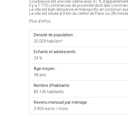
Courbevoie est une ville calme avec 97 % d'appartemen
Il y a 1 170 commerces de proximité dont des commerc
La ville est bien desservie en transports en commun av
La ville est située à 9 km du centre de Paris ou 28 minute
Plus d'infos...
Densité de population :
20 009 hab/km²
Enfants et adolescents :
24 %
Age moyen :
38 ans
Nombre d'habitants :
83 136 habitants
Revenu mensuel par ménage :
3 950 euros / mois