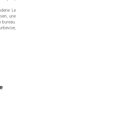
derie. Le
bien, une
n bureau.
urbevoie,
e