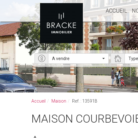
ACCUEIL
N
A vendre
Type
Accueil
Maison
Ref. : 13591B
MAISON COURBEVOIE