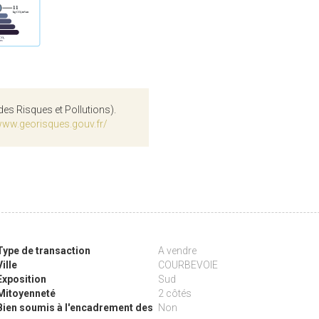
des Risques et Pollutions).
www.georisques.gouv.fr/
Type de transaction
A vendre
Ville
COURBEVOIE
Exposition
Sud
Mitoyenneté
2 côtés
Bien soumis à l'encadrement des
Non