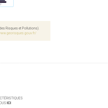
des Risques et Pollutions).
www.georisques.gouv.fr/
CTÉRISTIQUES
VOUS
ICI