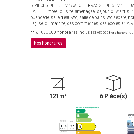
5 PIÈCES DE 121 M² AVEC TERRASSE DE 55M² ET JA
TAILLE. Entrée, cuisine aménagée, séjour ouvrant sur 
buanderie, salle d'eau-wc, salle de bains, wc séparé, 
l'église, du marché, des commerces, des écoles. CLAI
** €1 090 000
honoraires inclus
|
€1 050 000
hors honoraires
Nos honoraires
121m²
6 Pièce(s)