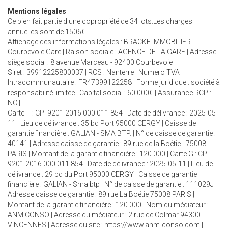
Mentions légales
Ce bien fait partie d'une copropriété de 34 lots.Les charges
annuelles sont de 1506€.
Affichage des informations légales : BRACKE IMMOBILIER -
Courbevoie Gare | Raison sociale : AGENCE DE LA GARE | Adresse
siège social : 8 avenue Marceau - 92400 Courbevoie |
Siret : 39912225800037 | RCS : Nanterre | Numero TVA
Intracommunautaire : FR47399122258 | Forme juridique : société à
responsabilité limitée | Capital social : 60 000€ | Assurance RCP :
NC |
Carte T : CPI 9201 2016 000 011 854 | Date de délivrance : 2025-05-
11 | Lieu de délivrance : 35 bd Port 95000 CERGY | Caisse de
garantie financière : GALIAN - SMA BTP. | N° de caisse de garantie :
40141 | Adresse caisse de garantie : 89 rue de la Boétie - 75008
PARIS | Montant de la garantie financière : 120 000 | Carte G : CPI
9201 2016 000 011 854 | Date de délivrance : 2025-05-11 | Lieu de
délivrance : 29 bd du Port 95000 CERGY | Caisse de garantie
financière : GALIAN - Sma btp | N° de caisse de garantie : 111029J |
Adresse caisse de garantie : 89 rue La Boétie 75008 PARIS |
Montant de la garantie financière : 120 000 | Nom du médiateur :
ANM CONSO | Adresse du médiateur : 2 rue de Colmar 94300
VINCENNES | Adresse du site :
https://www.anm-conso.com
|