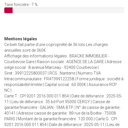
Taxe foncière - 7 %
Mentions légales
Ce bien fait partie d'une copropriété de 36 lots.Les charges
annuelles sont de 360€.
Affichage des informations légales : BRACKE IMMOBILIER -
Courbevoie Gare | Raison sociale : AGENCE DE LA GARE | Adresse
siège social : 8 avenue Marceau - 92400 Courbevoie |
Siret : 39912225800037 | RCS : Nanterre | Numero TVA
Intracommunautaire : FR47399122258 | Forme juridique : société à
responsabilité limitée | Capital social : 60 000€ | Assurance RCP :
NC |
Carte T : CPI 9201 2016 000 011 854 | Date de délivrance : 2025-05-
11 | Lieu de délivrance : 35 bd Port 95000 CERGY | Caisse de
garantie financière : GALIAN - SMA BTP. | N° de caisse de garantie :
40141 | Adresse caisse de garantie : 89 rue de la Boétie - 75008
PARIS | Montant de la garantie financière : 120 000 | Carte G : CPI
9201 2016 000 011 854 | Date de délivrance : 2025-05-11 | Lieu de