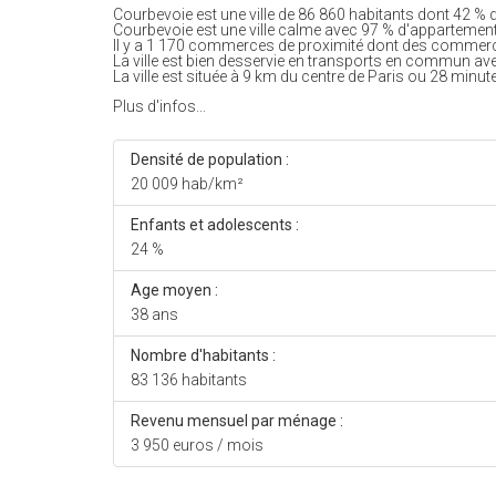
Courbevoie est une ville de 86 860 habitants dont 42 % d
Courbevoie est une ville calme avec 97 % d'appartemen
Il y a 1 170 commerces de proximité dont des commerc
La ville est bien desservie en transports en commun av
La ville est située à 9 km du centre de Paris ou 28 minute
Plus d'infos...
Densité de population :
20 009 hab/km²
Enfants et adolescents :
24 %
Age moyen :
38 ans
Nombre d'habitants :
83 136 habitants
Revenu mensuel par ménage :
3 950 euros / mois