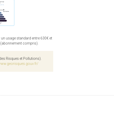
 un usage standard entre 630€ et
3 (abonnement compris).
des Risques et Pollutions).
www.georisques.gouv.fr/