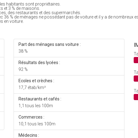
es habitants sont propriétaires.
ts et 3 % de maisons.
es, des restaurants et des supermarchés.
ec 36 % de ménages ne possédant pas de voiture et il y a de nombreux e
s en voiture.
I
Part des ménages sans voiture :
38 %
Ta
Résultats des lycées :
92 %
Ta
Ecoles et crèches :
17,7 étab/km²
Ta
Restaurants et cafés :
1,1 tous les 100m
Commerces :
10,1 tous les 100m
Médecins :