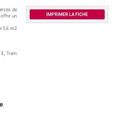
merces de
IMPRIMER LA FICHE
offre un
de 5,6 m2
R E, Tram
e