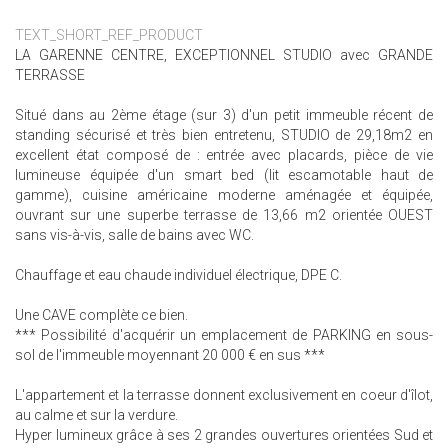
TEXT_SHORT_REF_PRODUCT
LA GARENNE CENTRE, EXCEPTIONNEL STUDIO avec GRANDE
TERRASSE
Situé dans au 2ème étage (sur 3) d'un petit immeuble récent de
standing sécurisé et très bien entretenu, STUDIO de 29,18m2 en
excellent état composé de : entrée avec placards, pièce de vie
lumineuse équipée d'un smart bed (lit escamotable haut de
gamme), cuisine américaine moderne aménagée et équipée,
ouvrant sur une superbe terrasse de 13,66 m2 orientée OUEST
sans vis-à-vis, salle de bains avec WC.
Chauffage et eau chaude individuel électrique, DPE C.
Une CAVE complète ce bien.
*** Possibilité d'acquérir un emplacement de PARKING en sous-
sol de l'immeuble moyennant 20 000 € en sus ***
L'appartement et la terrasse donnent exclusivement en coeur d'îlot,
au calme et sur la verdure.
Hyper lumineux grâce à ses 2 grandes ouvertures orientées Sud et