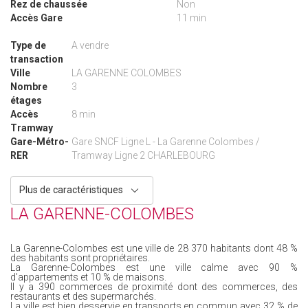
Rez de chaussée
Non
Accès Gare
11 min
Type de
A vendre
transaction
Ville
LA GARENNE COLOMBES
Nombre
3
étages
Accès
8 min
Tramway
Gare-Métro-
Gare SNCF Ligne L - La Garenne Colombes /
RER
Tramway Ligne 2 CHARLEBOURG
Plus de caractéristiques
LA GARENNE-COLOMBES
La Garenne-Colombes est une ville de 28 370 habitants dont 48 %
des habitants sont propriétaires.
La Garenne-Colombes est une ville calme avec 90 %
d'appartements et 10 % de maisons.
Il y a 390 commerces de proximité dont des commerces, des
restaurants et des supermarchés.
La ville est bien desservie en transports en commun avec 32 % de