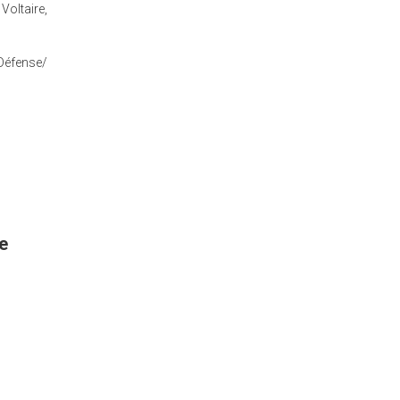
Voltaire,
 Défense/
e