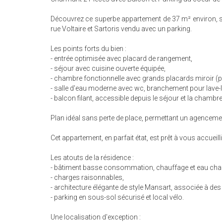
Découvrez ce superbe appartement de 37 m² environ, si
rue Voltaire et Sartoris vendu avec un parking.
Les points forts du bien :
- entrée optimisée avec placard de rangement,
- séjour avec cuisine ouverte équipée,
- chambre fonctionnelle avec grands placards miroir 
- salle d'eau moderne avec wc, branchement pour lave-l
- balcon filant, accessible depuis le séjour et la chambr
Plan idéal sans perte de place, permettant un agenceme
Cet appartement, en parfait état, est prêt à vous accuei
Les atouts de la résidence :
- bâtiment basse consommation, chauffage et eau chaud
- charges raisonnables,
- architecture élégante de style Mansart, associée à d
- parking en sous-sol sécurisé et local vélo.
Une localisation d'exception :