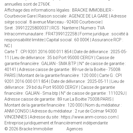
annuelles sont de 2760€.
Affichage des informations légales : BRACKE IMMOBILIER -
Courbevoie Gare | Raison sociale : AGENCE DE LA GARE | Adresse
siège social : 8 avenue Marceau - 92400 Courbevoie |
Siret : 39912225800037 | RCS : Nanterre | Numero TVA
Intracommunautaire : FR47399122258 | Forme juridique : société à
responsabilité limitée | Capital social : 60 000€ | Assurance RCP :
NC |
Carte T : CPI 9201 2016 000 011 854 | Date de délivrance : 2025-05-
11 | Lieu de délivrance : 35 bd Port 95000 CERGY | Caisse de
garantie financière : GALIAN - SMA BTP. | N° de caisse de garantie :
40141 | Adresse caisse de garantie : 89 rue de la Boétie - 75008
PARIS | Montant de la garantie financière : 120 000 | Carte G : CPI
9201 2016 000 011 854 | Date de délivrance : 2025-05-11 | Lieu de
délivrance : 29 bd du Port 95000 CERGY | Caisse de garantie
financière : GALIAN - Sma btp | N° de caisse de garantie : 111029J |
Adresse caisse de garantie : 89 rue La Boétie 75008 PARIS |
Montant de la garantie financière : 120 000 | Nom du médiateur :
ANM CONSO | Adresse du médiateur : 2 rue de Colmar 94300
VINCENNES | Adresse du site :
https://www.anm-conso.com
|
Entreprise juridiquement et financièrement indépendante
© 2026 Bracke Immobilier
Agences