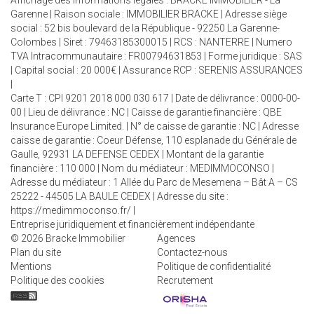
Affichage des informations légales : BRACKE IMMOBILIER - La
Garenne | Raison sociale : IMMOBILIER BRACKE | Adresse siège
social : 52 bis boulevard de la République - 92250 La Garenne-
Colombes | Siret : 79463185300015 | RCS : NANTERRE | Numero
TVA Intracommunautaire : FR00794631853 | Forme juridique : SAS
| Capital social : 20 000€ | Assurance RCP : SERENIS ASSURANCES
|
Carte T : CPI 9201 2018 000 030 617 | Date de délivrance : 0000-00-
00 | Lieu de délivrance : NC | Caisse de garantie financière : QBE
Insurance Europe Limited. | N° de caisse de garantie : NC | Adresse
caisse de garantie : Coeur Défense, 110 esplanade du Générale de
Gaulle, 92931 LA DEFENSE CEDEX | Montant de la garantie
financière : 110 000 | Nom du médiateur : MEDIMMOCONSO |
Adresse du médiateur : 1 Allée du Parc de Mesemena – Bât A – CS
25222 - 44505 LA BAULE CEDEX | Adresse du site :
https://medimmoconso.fr/
|
Entreprise juridiquement et financièrement indépendante
© 2026 Bracke Immobilier
Agences
Plan du site
Contactez-nous
Mentions
Politique de confidentialité
Politique des cookies
Recrutement