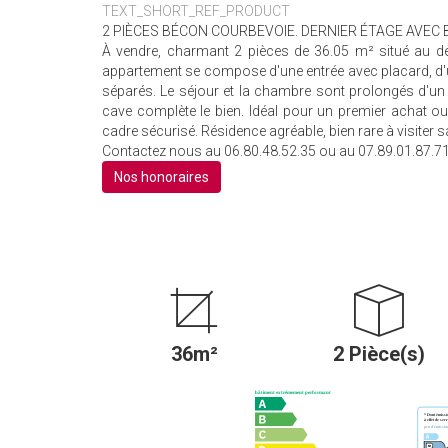
TEXT_SHORT_REF_PRODUCT
2 PIÈCES BÉCON COURBEVOIE. DERNIER ÉTAGE AVEC 
À vendre, charmant 2 pièces de 36.05 m² situé au de
appartement se compose d'une entrée avec placard, d'u
séparés. Le séjour et la chambre sont prolongés d'un
cave complète le bien. Idéal pour un premier achat o
cadre sécurisé. Résidence agréable, bien rare à visiter s
Contactez nous au 06.80.48.52.35 ou au 07.89.01.87.7
Nos honoraires
36m²
2 Pièce(s)