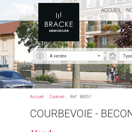
ACCUEIL
N
A vendre
Type
Accueil
2 pièces
Ref. : 80051
COURBEVOIE - BECO