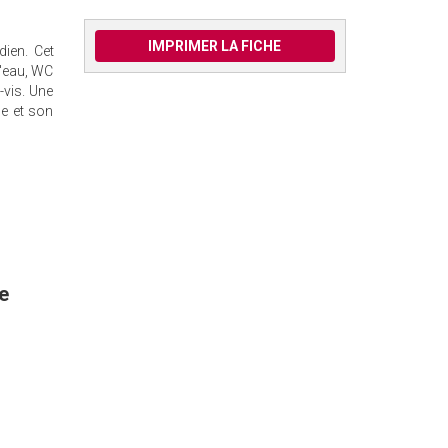
IMPRIMER LA FICHE
dien. Cet
d'eau, WC
-vis. Une
me et son
e