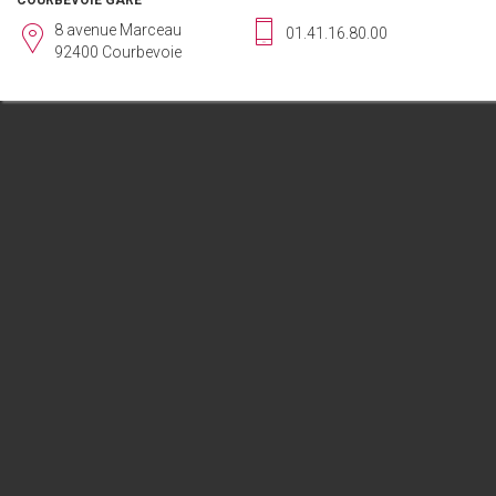
COURBEVOIE GARE
8 avenue Marceau
01.41.16.80.00
92400 Courbevoie