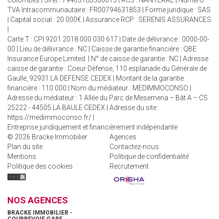
Colombes | Siret : 79463185300015 | RCS : NANTERRE | Numero
TVA Intracommunautaire : FR00794631853 | Forme juridique : SAS
| Capital social : 20 000€ | Assurance RCP : SERENIS ASSURANCES
|
Carte T : CPI 9201 2018 000 030 617 | Date de délivrance : 0000-00-
00 | Lieu de délivrance : NC | Caisse de garantie financière : QBE
Insurance Europe Limited. | N° de caisse de garantie : NC | Adresse
caisse de garantie : Coeur Défense, 110 esplanade du Générale de
Gaulle, 92931 LA DEFENSE CEDEX | Montant de la garantie
financière : 110 000 | Nom du médiateur : MEDIMMOCONSO |
Adresse du médiateur : 1 Allée du Parc de Mesemena – Bât A – CS
25222 - 44505 LA BAULE CEDEX | Adresse du site :
https://medimmoconso.fr/
|
Entreprise juridiquement et financièrement indépendante
© 2026 Bracke Immobilier
Agences
Plan du site
Contactez-nous
Mentions
Politique de confidentialité
Politique des cookies
Recrutement
NOS AGENCES
BRACKE IMMOBILIER -