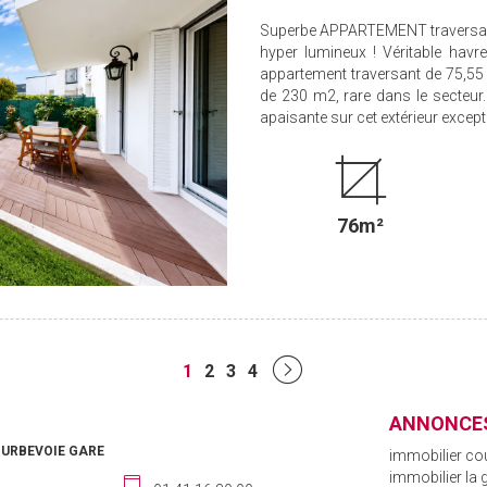
Superbe APPARTEMENT traversant
hyper lumineux ! Véritable havr
appartement traversant de 75,55 
de 230 m2, rare dans le secteur.
apaisante sur cet extérieur excepti
76m²
1
2
3
4
ANNONCES
OURBEVOIE GARE
immobilier co
immobilier la