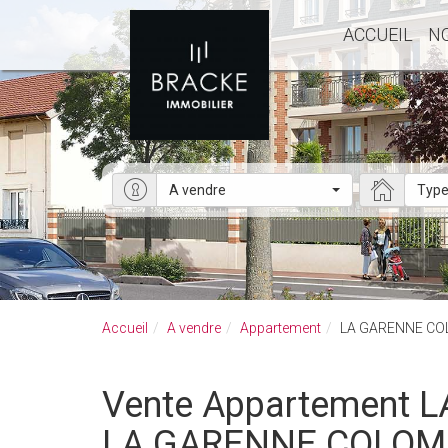
ACCUEIL
N
A vendre
Type
Accueil
A vendre
Appartement
LA GARENNE C
Vente Appartement LA GARENNE COLOMBES - Appartement a vendre à
LA GARENNE COLOM