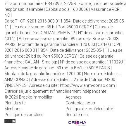
Intracommunautaire : FR47399122258 | Forme juridique : société à
responsabilité limitée | Capital social : 60 000€ | Assurance RCP :
NC |
Carte T : CPI 9201 2016 000 011 854 | Date de délivrance : 2025-05-
11 | Lieu de délivrance : 35 bd Port 95000 CERGY | Caisse de
garantie financière : GALIAN - SMA BTP. | N° de caisse de garantie :
40141 | Adresse caisse de garantie : 89 rue de la Boétie - 75008
PARIS | Montant de la garantie financière : 120 000 | Carte G : CPI
9201 2016 000 011 854 | Date de délivrance : 2025-05-11 | Lieu de
délivrance : 29 bd du Port 95000 CERGY | Caisse de garantie
financière : GALIAN - Sma btp | N° de caisse de garantie : 111029J |
Adresse caisse de garantie : 89 rue La Boétie 75008 PARIS |
Montant de la garantie financière : 120 000 | Nom du médiateur :
ANM CONSO | Adresse du médiateur : 2 rue de Colmar 94300
VINCENNES | Adresse du site :
https://www.anm-conso.com
|
Entreprise juridiquement et financièrement indépendante
© 2026 Bracke Immobilier
Agences
Plan du site
Contactez-nous
Mentions
Politique de confidentialité
Politique des cookies
Recrutement