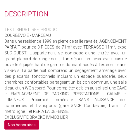
DESCRIPTION
TEXT_SHORT_REF_PRODUCT
COURBEVOIE - MARCEAU
Dans une résidence 1999 en pierre de taille ravalée, AGENCEMENT
PARFAIT pour ce 3 PIÈCES de 71m² avec TERRASSE 11m², expo
SUD-OUEST. L'appartement se compose d'une entrée avec un
grand placard de rangement, d'un séjour lumineux avec cuisine
ouverte équipée haut de gamme donnant accès à l'extérieur sans
vis-à-vis. La partie nuit comprend un dégagement aménagé avec
des placards fonctionnels incluant un espace buanderie, deux
chambres confortables partageant un balcon commun, une salle
d'eau et un WC séparé. Pour compléter ce bien au sol-sol une CAVE
et EMPLACEMENT DE PARKING. PRESTATIONS - CALME et
LUMINEUX. Proximité immédiate SANS NUISANCE des
commerces et Transports (gare SNCF Courbevoie, Tram T2,
métro ligne 1 et RER A LA DEFENSE.
EXCLUSIVITE BRACKE IMMOBILIER
Nos honoraires