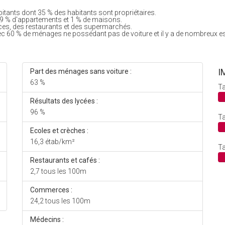
ants dont 35 % des habitants sont propriétaires.
9 % d'appartements et 1 % de maisons.
es, des restaurants et des supermarchés.
ec 60 % de ménages ne possédant pas de voiture et il y a de nombreux e
I
Part des ménages sans voiture :
63 %
Ta
Résultats des lycées :
96 %
Ta
Ecoles et crèches :
16,3 étab/km²
Ta
Restaurants et cafés :
2,7 tous les 100m
Commerces :
24,2 tous les 100m
Médecins :