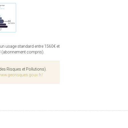
 un usage standard entre 1560€ et
3 (abonnement compris).
des Risques et Pollutions).
www.georisques.gouv.fr/