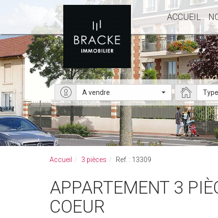
ACCUEIL
N
A vendre
Type
Accueil
3 pièces
Ref. : 13309
APPARTEMENT 3 PIÈCES PARIS 17EME - DERNIER ÉTAGE -VUE SACRÉ
COEUR