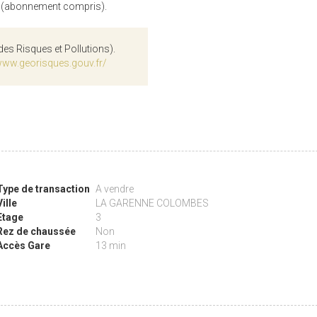
3 (abonnement compris).
des Risques et Pollutions).
www.georisques.gouv.fr/
Type de transaction
A vendre
Ville
LA GARENNE COLOMBES
Etage
3
Rez de chaussée
Non
Accès Gare
13 min