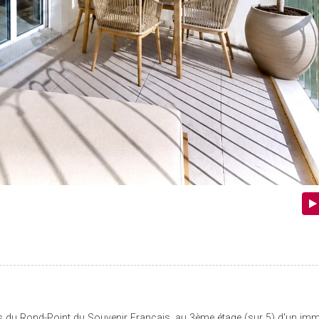
du Rond-Point du Souvenir Français, au 3ème étage (sur 5) d'un imm