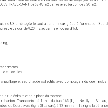
CES TRAVERSANT de 69,48 m2 carrez avec balcon de 9,20 m2.
uisine US aménagée, le tout ultra lumineux grâce à l'orientation Sud e
gréable balcon de 9,20 m2 au calme en coeur d'îlot,
sing,
 rangements.
lètent ce bien.
auffage et eau chaude collectifs avec comptage individuel, inclus 
 la rue Voltaire et de la place du marché.
Jerphanion. Transports : à 1 min du bus 163 (ligne Neuilly bd Bineau,
bes ou Courbevoie (ligne St Lazare), à 12 min tram T2 (ligne la Défense