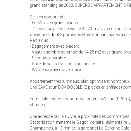
grand standing de 2020, SUPERBE APPARTEMENT 3 PIE
Ce bien comprend :
- Entrée avec grand placard,
- Généreuse pièce de vie de 32,20 m2 avec séjour et c
ouvertures dont 2 portes-fenêtres donnant accès à un a
Partie nuit :
- Dégagement avec placard,
- Vaste chambre parentale de 14,28 m2 avec grand dres
- Seconde chambre,
- Salle de bains avec coin buanderie,
- WC séparé avec lave-mains.
Appartement très lumineux, plan optimisé et nombreux
Une CAVE et un BOX DOUBLE (2 places en enfilade) comp
Immeuble basse consommation énergétique (DPE C), ch
charges.
Une adresse facile à vivre, à proximité des commerces de
Sectorisation maternelle Sagot Voltaire, élémentaire 
Champerret), à 13 min de la gare sncf La Garenne Colom