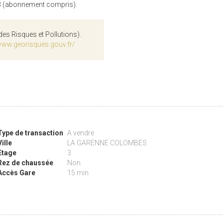
3 (abonnement compris).
des Risques et Pollutions).
www.georisques.gouv.fr/
Type de transaction
A vendre
Ville
LA GARENNE COLOMBES
Etage
3
Rez de chaussée
Non
Accès Gare
15 min