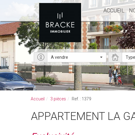
ACCUEIL
N
A vendre
Type
Accueil
3 pièces
Ref. : 1379
APPARTEMENT LA G