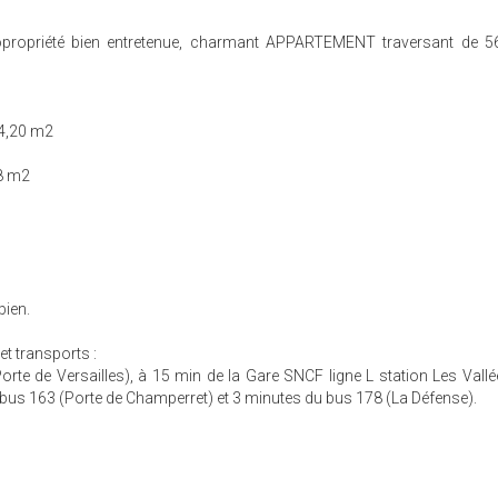
opropriété bien entretenue, charmant APPARTEMENT traversant de 5
 4,20 m2
8 m2
bien.
t transports :
rte de Versailles), à 15 min de la Gare SNCF ligne L station Les Vall
bus 163 (Porte de Champerret) et 3 minutes du bus 178 (La Défense).