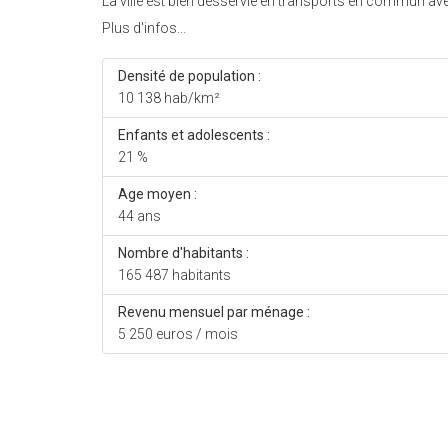
La ville est bien desservie en transports en commun av
Plus d'infos...
Densité de population :
10 138 hab/km²
Enfants et adolescents :
21 %
Age moyen :
44 ans
Nombre d'habitants :
165 487 habitants
Revenu mensuel par ménage :
5 250 euros / mois