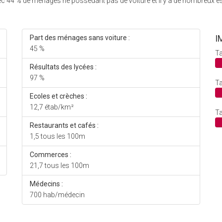
ec 44 % de ménages ne possédant pas de voiture et il y a de nombreux e
I
Part des ménages sans voiture :
45 %
Ta
Résultats des lycées :
97 %
Ta
Ecoles et crèches :
12,7 étab/km²
Ta
Restaurants et cafés :
1,5 tous les 100m
Commerces :
21,7 tous les 100m
Médecins :
700 hab/médecin