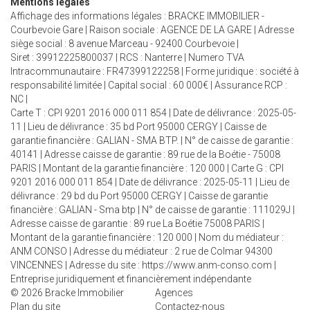
Mentions légales
Affichage des informations légales : BRACKE IMMOBILIER -
Courbevoie Gare | Raison sociale : AGENCE DE LA GARE | Adresse
siège social : 8 avenue Marceau - 92400 Courbevoie |
Siret : 39912225800037 | RCS : Nanterre | Numero TVA
Intracommunautaire : FR47399122258 | Forme juridique : société à
responsabilité limitée | Capital social : 60 000€ | Assurance RCP :
NC |
Carte T : CPI 9201 2016 000 011 854 | Date de délivrance : 2025-05-
11 | Lieu de délivrance : 35 bd Port 95000 CERGY | Caisse de
garantie financière : GALIAN - SMA BTP. | N° de caisse de garantie :
40141 | Adresse caisse de garantie : 89 rue de la Boétie - 75008
PARIS | Montant de la garantie financière : 120 000 | Carte G : CPI
9201 2016 000 011 854 | Date de délivrance : 2025-05-11 | Lieu de
délivrance : 29 bd du Port 95000 CERGY | Caisse de garantie
financière : GALIAN - Sma btp | N° de caisse de garantie : 111029J |
Adresse caisse de garantie : 89 rue La Boétie 75008 PARIS |
Montant de la garantie financière : 120 000 | Nom du médiateur :
ANM CONSO | Adresse du médiateur : 2 rue de Colmar 94300
VINCENNES | Adresse du site :
https://www.anm-conso.com
|
Entreprise juridiquement et financièrement indépendante
© 2026 Bracke Immobilier
Agences
Plan du site
Contactez-nous