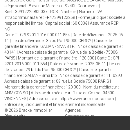
Courbevoie Gare | Raison sociale : AGENCE DE LA GARE | Adresse
siège social : 8 avenue Marceau - 92400 Courbevoie |
Siret : 39912225800037 | RCS : Nanterre | Numero TVA
Intracommunautaire : FR47399122258 | Forme juridique : société à
responsabilité limitée | Capital social : 60 000€ | Assurance RCP :
NC |
Carte T : CPI 9201 2016 000 011 854 | Date de délivrance : 2025-05-
11 | Lieu de délivrance : 35 bd Port 95000 CERGY | Caisse de
garantie financière : GALIAN - SMA BTP. | N° de caisse de garantie :
40141 | Adresse caisse de garantie : 89 rue de la Boétie - 75008
PARIS | Montant de la garantie financière : 120 000 | Carte G : CPI
9201 2016 000 011 854 | Date de délivrance : 2025-05-11 | Lieu de
délivrance : 29 bd du Port 95000 CERGY | Caisse de garantie
financière : GALIAN - Sma btp | N° de caisse de garantie : 111029J |
Adresse caisse de garantie : 89 rue La Boétie 75008 PARIS |
Montant de la garantie financière : 120 000 | Nom du médiateur :
ANM CONSO | Adresse du médiateur : 2 rue de Colmar 94300
VINCENNES | Adresse du site :
https://www.anm-conso.com
|
Entreprise juridiquement et financièrement indépendante
© 2026 Bracke Immobilier
Agences
Plan du site
Contactez-nous
Mentions
Politique de confidentialité
Politique des cookies
Recrutement