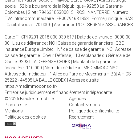
Garenne | Raison sociale : IMMOBILIER BRACKE | Adresse siège
social : 52 bis boulevard de la République - 92250 La Garenne-
Colombes | Siret : 79463185300015 | RCS : NANTERRE | Numero
TVA Intracommunautaire : FR00794631853 | Forme juridique : SAS
| Capital social : 20 000€ | Assurance RCP : SERENIS ASSURANCES
|
Carte T : CPI 9201 2018 000 030 617 | Date de délivrance : 0000-00-
00 | Lieu de délivrance : NC | Caisse de garantie financière : QBE
Insurance Europe Limited. | N° de caisse de garantie : NC | Adresse
caisse de garantie : Coeur Défense, 110 esplanade du Générale de
Gaulle, 92931 LA DEFENSE CEDEX | Montant de la garantie
financière : 110 000 | Nom du médiateur : MEDIMMOCONSO |
Adresse du médiateur : 1 Allée du Parc de Mesemena – Bât A – CS
25222 - 44505 LA BAULE CEDEX | Adresse du site :
https://medimmoconso.fr/
|
Entreprise juridiquement et financièrement indépendante
© 2026 Bracke Immobilier
Agences
Plan du site
Contactez-nous
Mentions
Politique de confidentialité
Politique des cookies
Recrutement