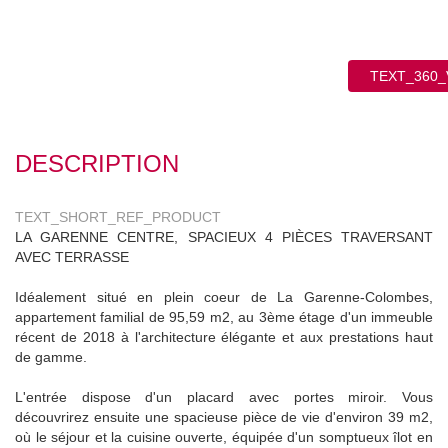
TEXT_360_V
DESCRIPTION
TEXT_SHORT_REF_PRODUCT
LA GARENNE CENTRE, SPACIEUX 4 PIÈCES TRAVERSANT AVEC
TERRASSE
Idéalement situé en plein coeur de La Garenne-Colombes,
appartement familial de 95,59 m2, au 3ème étage d'un immeuble
récent de 2018 à l'architecture élégante et aux prestations haut de
gamme.
L'entrée dispose d'un placard avec portes miroir. Vous découvrirez
ensuite une spacieuse pièce de vie d'environ 39 m2, où le séjour et
la cuisine ouverte, équipée d'un somptueux îlot en granit, créent un