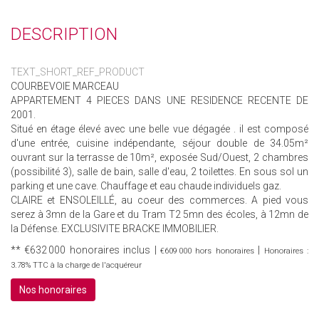
DESCRIPTION
TEXT_SHORT_REF_PRODUCT
COURBEVOIE MARCEAU
APPARTEMENT 4 PIECES DANS UNE RESIDENCE RECENTE DE
2001.
Situé en étage élevé avec une belle vue dégagée . iI est composé
d'une entrée, cuisine indépendante, séjour double de 34.05m²
ouvrant sur la terrasse de 10m², exposée Sud/Ouest, 2 chambres
(possibilité 3), salle de bain, salle d'eau, 2 toilettes. En sous sol un
parking et une cave. Chauffage et eau chaude individuels gaz.
CLAIRE et ENSOLEILLÉ, au coeur des commerces. A pied vous
serez à 3mn de la Gare et du Tram T2 5mn des écoles, à 12mn de
la Défense. EXCLUSIVITE BRACKE IMMOBILIER.
** €632 000
honoraires inclus
|
|
€609 000
hors honoraires
Honoraires :
3.78% TTC à la charge de l'acquéreur
Nos honoraires