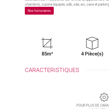
chambre), cuisine équipée, sdb, sde, wc, cave et parki
Nos honoraires
85m²
4 Pièce(s)
CARACTERISTIQUES
POUR PLUS DE CARA