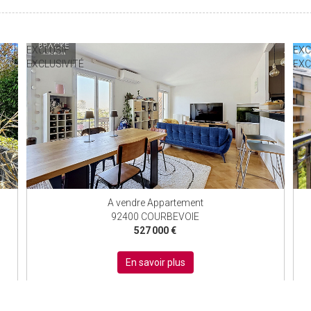
EXCLUSIF
EXC
EXCLUSIVITÉ
EXC
A vendre Appartement
92400 COURBEVOIE
527 000 €
En savoir plus