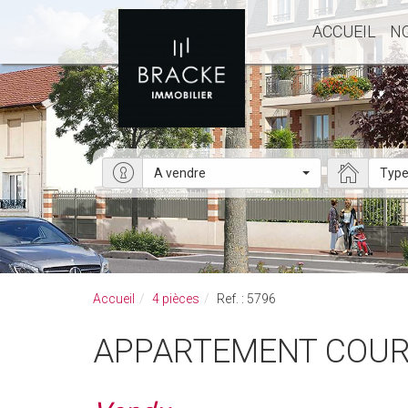
ACCUEIL
N
A vendre
Type
Accueil
4 pièces
Ref. : 5796
APPARTEMENT COURBE