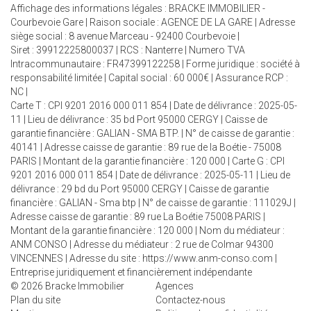
Affichage des informations légales : BRACKE IMMOBILIER -
Courbevoie Gare | Raison sociale : AGENCE DE LA GARE | Adresse
siège social : 8 avenue Marceau - 92400 Courbevoie |
Siret : 39912225800037 | RCS : Nanterre | Numero TVA
Intracommunautaire : FR47399122258 | Forme juridique : société à
responsabilité limitée | Capital social : 60 000€ | Assurance RCP :
NC |
Carte T : CPI 9201 2016 000 011 854 | Date de délivrance : 2025-05-
11 | Lieu de délivrance : 35 bd Port 95000 CERGY | Caisse de
garantie financière : GALIAN - SMA BTP. | N° de caisse de garantie :
40141 | Adresse caisse de garantie : 89 rue de la Boétie - 75008
PARIS | Montant de la garantie financière : 120 000 | Carte G : CPI
9201 2016 000 011 854 | Date de délivrance : 2025-05-11 | Lieu de
délivrance : 29 bd du Port 95000 CERGY | Caisse de garantie
financière : GALIAN - Sma btp | N° de caisse de garantie : 111029J |
Adresse caisse de garantie : 89 rue La Boétie 75008 PARIS |
Montant de la garantie financière : 120 000 | Nom du médiateur :
ANM CONSO | Adresse du médiateur : 2 rue de Colmar 94300
VINCENNES | Adresse du site :
https://www.anm-conso.com
|
Entreprise juridiquement et financièrement indépendante
© 2026 Bracke Immobilier
Agences
Plan du site
Contactez-nous