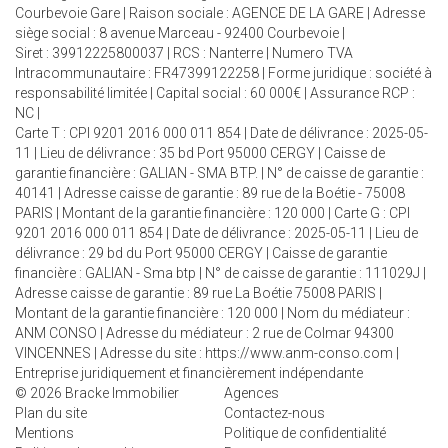
Courbevoie Gare | Raison sociale : AGENCE DE LA GARE | Adresse
siège social : 8 avenue Marceau - 92400 Courbevoie |
Siret : 39912225800037 | RCS : Nanterre | Numero TVA
Intracommunautaire : FR47399122258 | Forme juridique : société à
responsabilité limitée | Capital social : 60 000€ | Assurance RCP :
NC |
Carte T : CPI 9201 2016 000 011 854 | Date de délivrance : 2025-05-
11 | Lieu de délivrance : 35 bd Port 95000 CERGY | Caisse de
garantie financière : GALIAN - SMA BTP. | N° de caisse de garantie :
40141 | Adresse caisse de garantie : 89 rue de la Boétie - 75008
PARIS | Montant de la garantie financière : 120 000 | Carte G : CPI
9201 2016 000 011 854 | Date de délivrance : 2025-05-11 | Lieu de
délivrance : 29 bd du Port 95000 CERGY | Caisse de garantie
financière : GALIAN - Sma btp | N° de caisse de garantie : 111029J |
Adresse caisse de garantie : 89 rue La Boétie 75008 PARIS |
Montant de la garantie financière : 120 000 | Nom du médiateur :
ANM CONSO | Adresse du médiateur : 2 rue de Colmar 94300
VINCENNES | Adresse du site :
https://www.anm-conso.com
|
Entreprise juridiquement et financièrement indépendante
© 2026 Bracke Immobilier
Agences
Plan du site
Contactez-nous
Mentions
Politique de confidentialité