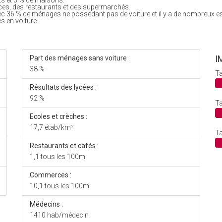
ts et 3 % de maisons.
es, des restaurants et des supermarchés.
ec 36 % de ménages ne possédant pas de voiture et il y a de nombreux e
s en voiture.
I
Part des ménages sans voiture :
38 %
Ta
Résultats des lycées :
92 %
Ta
Ecoles et crèches :
17,7 étab/km²
Ta
Restaurants et cafés :
1,1 tous les 100m
Commerces :
10,1 tous les 100m
Médecins :
1410 hab/médecin