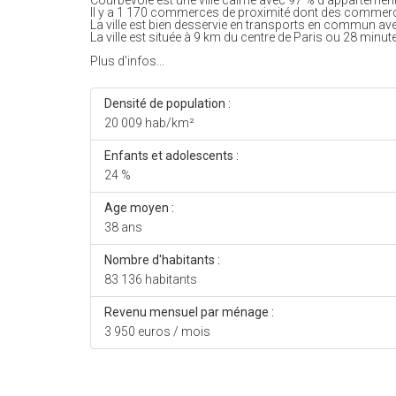
Courbevoie est une ville calme avec 97 % d'appartemen
Il y a 1 170 commerces de proximité dont des commerc
La ville est bien desservie en transports en commun av
La ville est située à 9 km du centre de Paris ou 28 minute
Plus d'infos...
Densité de population :
20 009 hab/km²
Enfants et adolescents :
24 %
Age moyen :
38 ans
Nombre d'habitants :
83 136 habitants
Revenu mensuel par ménage :
3 950 euros / mois