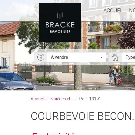
ACCUEIL
N
A vendre
Type
Accueil
5 pièces et +
Ref. : 13191
COURBEVOIE BECON.