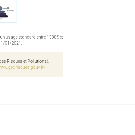
 un usage standard entre 1330€ et
 01/01/2021.
des Risques et Pollutions).
www.georisques.gouv.fr/