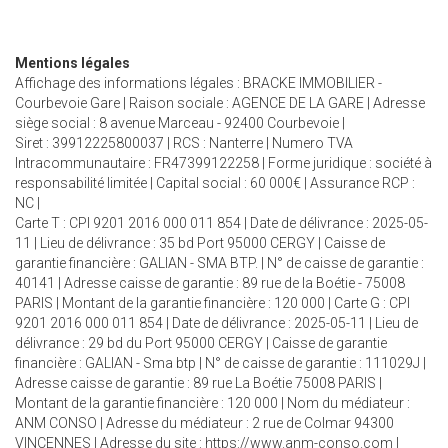
Mentions légales
Affichage des informations légales : BRACKE IMMOBILIER -
Courbevoie Gare | Raison sociale : AGENCE DE LA GARE | Adresse
siège social : 8 avenue Marceau - 92400 Courbevoie |
Siret : 39912225800037 | RCS : Nanterre | Numero TVA
Intracommunautaire : FR47399122258 | Forme juridique : société à
responsabilité limitée | Capital social : 60 000€ | Assurance RCP :
NC |
Carte T : CPI 9201 2016 000 011 854 | Date de délivrance : 2025-05-
11 | Lieu de délivrance : 35 bd Port 95000 CERGY | Caisse de
garantie financière : GALIAN - SMA BTP. | N° de caisse de garantie :
40141 | Adresse caisse de garantie : 89 rue de la Boétie - 75008
PARIS | Montant de la garantie financière : 120 000 | Carte G : CPI
9201 2016 000 011 854 | Date de délivrance : 2025-05-11 | Lieu de
délivrance : 29 bd du Port 95000 CERGY | Caisse de garantie
financière : GALIAN - Sma btp | N° de caisse de garantie : 111029J |
Adresse caisse de garantie : 89 rue La Boétie 75008 PARIS |
Montant de la garantie financière : 120 000 | Nom du médiateur :
ANM CONSO | Adresse du médiateur : 2 rue de Colmar 94300
VINCENNES | Adresse du site :
https://www.anm-conso.com
|