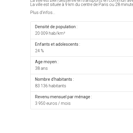
La ville est bien desservie en transports en commun av
La ville est située à 9 km du centre de Paris ou 28 minute
Plus d'infos...
Densité de population :
20 009 hab/km²
Enfants et adolescents :
24 %
Age moyen :
38 ans
Nombre d'habitants :
83 136 habitants
Revenu mensuel par ménage :
3 950 euros / mois