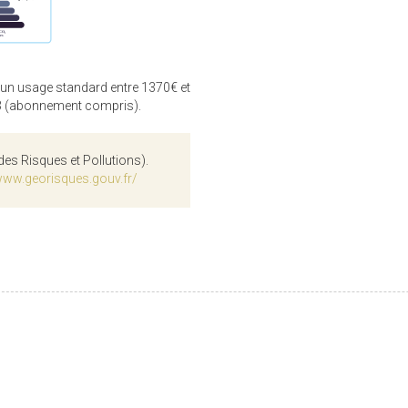
 un usage standard entre 1370€ et
3 (abonnement compris).
des Risques et Pollutions).
www.georisques.gouv.fr/