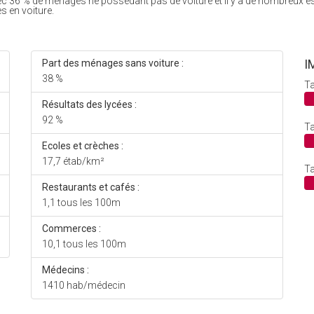
ec 36 % de ménages ne possédant pas de voiture et il y a de nombreux e
s en voiture.
I
Part des ménages sans voiture :
38 %
Ta
Résultats des lycées :
92 %
Ta
Ecoles et crèches :
17,7 étab/km²
Ta
Restaurants et cafés :
1,1 tous les 100m
Commerces :
10,1 tous les 100m
Médecins :
1410 hab/médecin