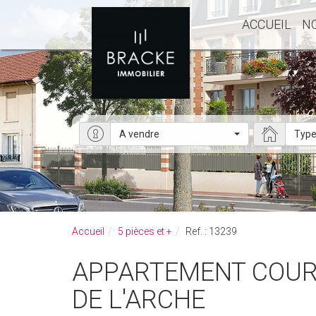
ACCUEIL
N
A vendre
Type
Accueil
5 pièces et +
Ref. : 13239
APPARTEMENT COURBEVOIE 5 PIÈCES DE 104M² COURBEVOIE - FBG
DE L'ARCHE