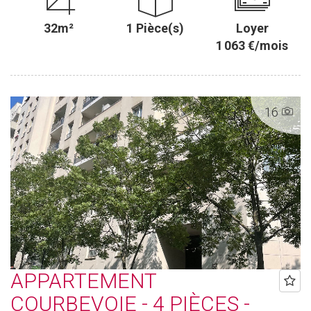
32m²
1 Pièce(s)
Loyer
1 063 €/mois
16
APPARTEMENT
COURBEVOIE - 4 PIÈCES -