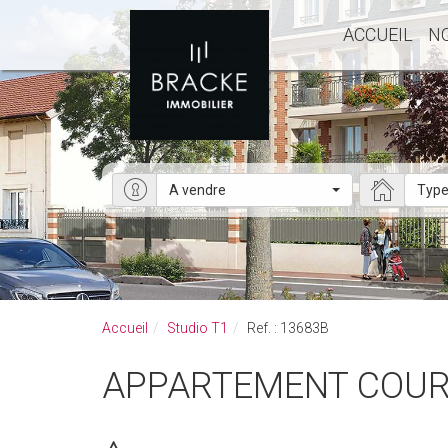
ACCUEIL
N
A vendre
Type
Accueil
Studio T1
Ref. : 13683B
APPARTEMENT COURB