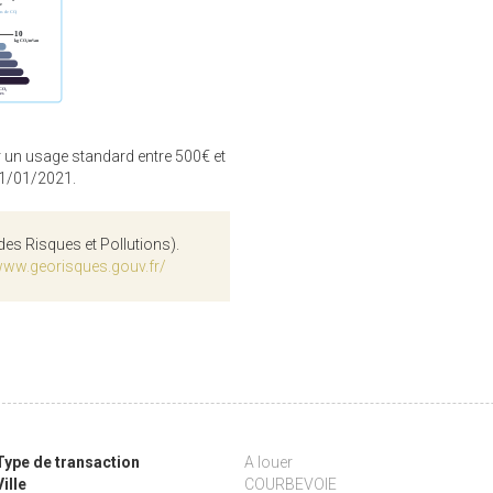
 un usage standard entre 500€ et
01/01/2021.
des Risques et Pollutions).
www.georisques.gouv.fr/
Type de transaction
A louer
Ville
COURBEVOIE