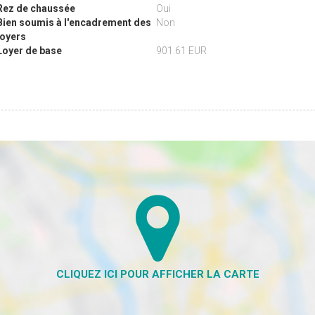
Rez de chaussée
Oui
Bien soumis à l'encadrement des
Non
loyers
Loyer de base
901.61 EUR