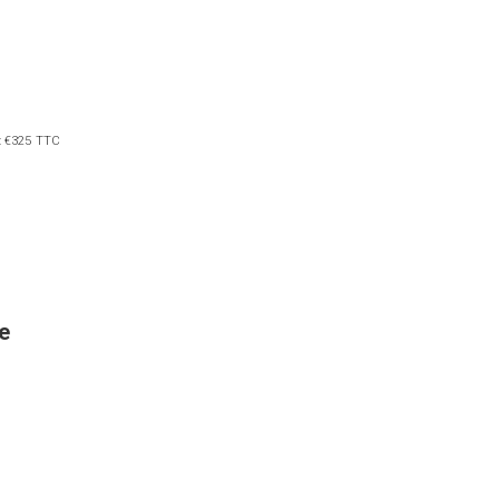
e: €325 TTC
e