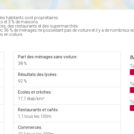
es habitants sont propriétaires.
ts et 3 % de maisons.
es, des restaurants et des supermarchés.
ec 36 % de ménages ne possédant pas de voiture et il y a de nombreux e
s en voiture.
I
Part des ménages sans voiture :
38 %
Ta
Résultats des lycées :
92 %
Ta
Ecoles et crèches :
17,7 étab/km²
Ta
Restaurants et cafés :
1,1 tous les 100m
Commerces :