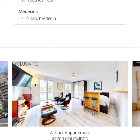
10,1 tous les 100m
Médecins :
1410 hab/médecin
EXCLUSIVITÉ
A louer Appartement
92700 COLOMBES