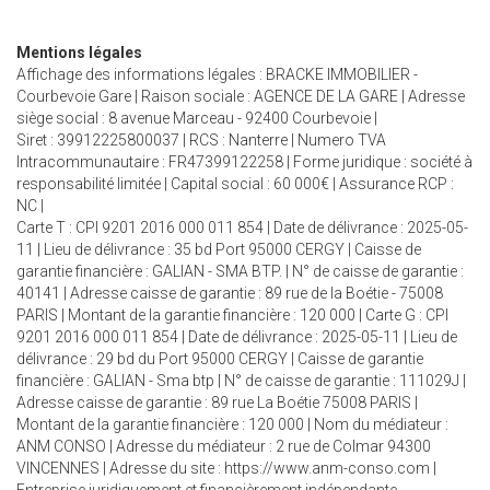
Mentions légales
Affichage des informations légales : BRACKE IMMOBILIER -
Courbevoie Gare | Raison sociale : AGENCE DE LA GARE | Adresse
siège social : 8 avenue Marceau - 92400 Courbevoie |
Siret : 39912225800037 | RCS : Nanterre | Numero TVA
Intracommunautaire : FR47399122258 | Forme juridique : société à
responsabilité limitée | Capital social : 60 000€ | Assurance RCP :
NC |
Carte T : CPI 9201 2016 000 011 854 | Date de délivrance : 2025-05-
11 | Lieu de délivrance : 35 bd Port 95000 CERGY | Caisse de
garantie financière : GALIAN - SMA BTP. | N° de caisse de garantie :
40141 | Adresse caisse de garantie : 89 rue de la Boétie - 75008
PARIS | Montant de la garantie financière : 120 000 | Carte G : CPI
9201 2016 000 011 854 | Date de délivrance : 2025-05-11 | Lieu de
délivrance : 29 bd du Port 95000 CERGY | Caisse de garantie
financière : GALIAN - Sma btp | N° de caisse de garantie : 111029J |
Adresse caisse de garantie : 89 rue La Boétie 75008 PARIS |
Montant de la garantie financière : 120 000 | Nom du médiateur :
ANM CONSO | Adresse du médiateur : 2 rue de Colmar 94300
VINCENNES | Adresse du site :
https://www.anm-conso.com
|