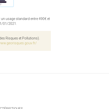
 un usage standard entre 490€ et
01/01/2021.
des Risques et Pollutions).
www.georisques.gouv.fr/
CTÉRISTIQUES