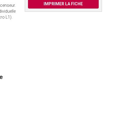
IMPRIMER LA FICHE
scenseur.
ividuelle
ro L1).
e