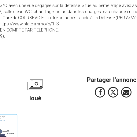
S/O avec une vue dégagée sur la défense. Situé au 6ème étage avec a
m², salle d'eau WC. chauffage inclus dans les charges. eau chaude en ind
a Gare de COURBEVOIE, il offre un accès rapide à La Défense (RER A/Mét
 https://www.plato.immo/c/1IIS
 EN COMPTE PAR TELEPHONE.
9).
Partager l'annonc
loué