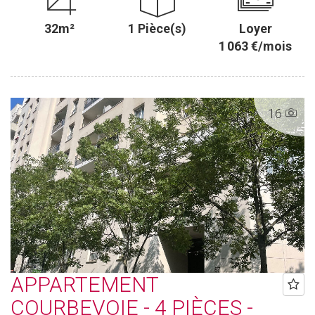
32m²
1 Pièce(s)
Loyer
1 063 €/mois
16
APPARTEMENT
COURBEVOIE - 4 PIÈCES -