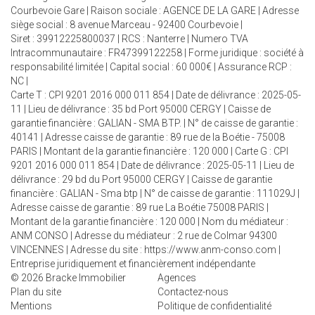
Courbevoie Gare | Raison sociale : AGENCE DE LA GARE | Adresse
siège social : 8 avenue Marceau - 92400 Courbevoie |
Siret : 39912225800037 | RCS : Nanterre | Numero TVA
Intracommunautaire : FR47399122258 | Forme juridique : société à
responsabilité limitée | Capital social : 60 000€ | Assurance RCP :
NC |
Carte T : CPI 9201 2016 000 011 854 | Date de délivrance : 2025-05-
11 | Lieu de délivrance : 35 bd Port 95000 CERGY | Caisse de
garantie financière : GALIAN - SMA BTP. | N° de caisse de garantie :
40141 | Adresse caisse de garantie : 89 rue de la Boétie - 75008
PARIS | Montant de la garantie financière : 120 000 | Carte G : CPI
9201 2016 000 011 854 | Date de délivrance : 2025-05-11 | Lieu de
délivrance : 29 bd du Port 95000 CERGY | Caisse de garantie
financière : GALIAN - Sma btp | N° de caisse de garantie : 111029J |
Adresse caisse de garantie : 89 rue La Boétie 75008 PARIS |
Montant de la garantie financière : 120 000 | Nom du médiateur :
ANM CONSO | Adresse du médiateur : 2 rue de Colmar 94300
VINCENNES | Adresse du site :
https://www.anm-conso.com
|
Entreprise juridiquement et financièrement indépendante
© 2026 Bracke Immobilier
Agences
Plan du site
Contactez-nous
Mentions
Politique de confidentialité