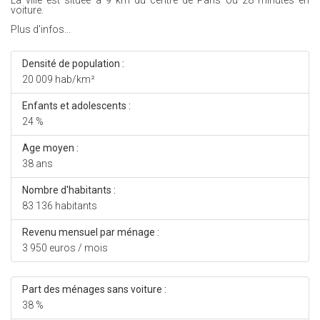
La ville est située à 9 km du centre de Paris ou 28 minutes en
voiture.
Plus d'infos...
Densité de population :
20 009 hab/km²
Enfants et adolescents :
24 %
Age moyen :
38 ans
Nombre d'habitants :
83 136 habitants
Revenu mensuel par ménage :
3 950 euros / mois
Part des ménages sans voiture :
38 %