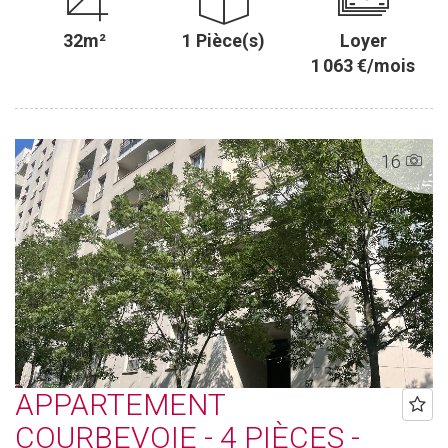
32m²
1 Pièce(s)
Loyer
1 063 €/mois
16
APPARTEMENT
COURBEVOIE - 4 PIÈCES -