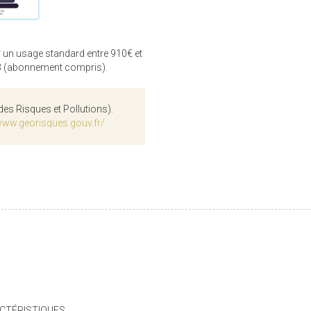
 un usage standard entre 910€ et
3 (abonnement compris).
des Risques et Pollutions).
www.georisques.gouv.fr/
CTÉRISTIQUES