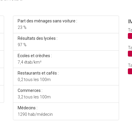
I
Part des ménages sans voiture :
23 %
Ta
Résultats des lycées :
97 %
Ta
Ecoles et crèches :
7,4 étab/km²
Ta
Restaurants et cafés :
0,2 tous les 100m
Commerces :
3,2 tous les 100m
Médecins :
1290 hab/médecin