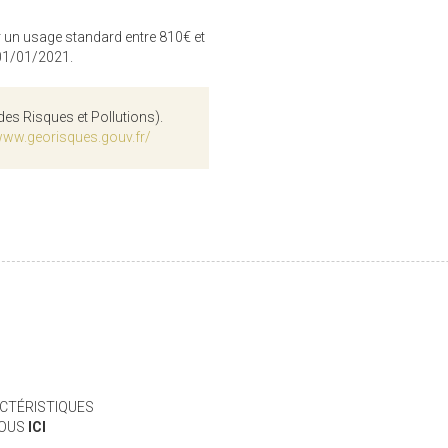
 un usage standard entre 810€ et
 01/01/2021.
des Risques et Pollutions).
www.georisques.gouv.fr/
CTÉRISTIQUES
VOUS
ICI