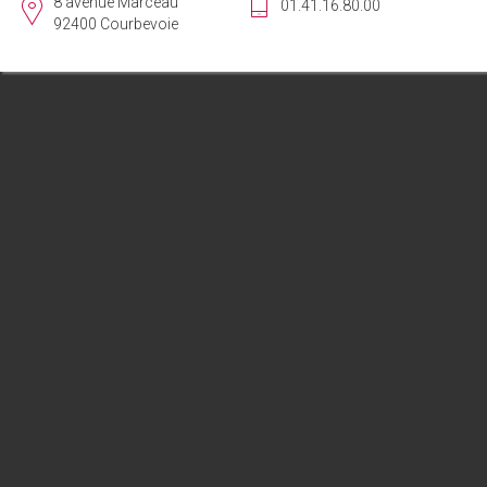
8 avenue Marceau
01.41.16.80.00
92400 Courbevoie