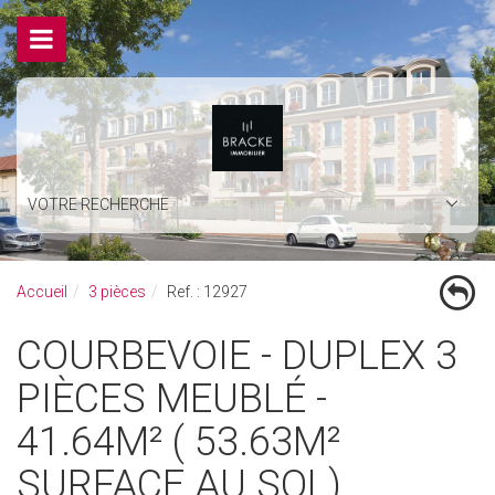
VOTRE RECHERCHE
Accueil
3 pièces
Ref. : 12927
COURBEVOIE - DUPLEX 3
PIÈCES MEUBLÉ -
41.64M² ( 53.63M²
SURFACE AU SOL)