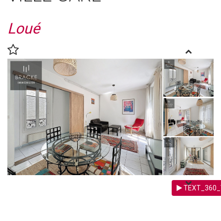
Loué
TEXT_360_